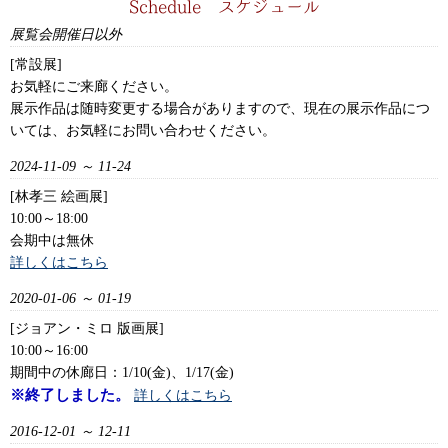
Schedule スケジュール
12月27日（土）～1月5日（月）まで年末年始休廊日とさせて頂きま
展覧会開催日以外
す。
[京都えだ画廊]
[常設展]
12月30日（火）～1月4日（日）まで年末年始休廊日とさせて頂きま
お気軽にご来廊ください。
す。
展示作品は随時変更する場合がありますので、現在の展示作品につ
いては、お気軽にお問い合わせください。
2025-07-22
2024-11-09 ～ 11-24
[夏季休廊日のお知らせ]
[えだ画廊(大分)]
[林孝三 絵画展]
8月12日（火）～8月18日（月）夏季休廊日とさせて頂きます。
10:00～18:00
[京都えだ画廊]
会期中は無休
通常通り営業致します。
詳しくはこちら
2025-05-20
2020-01-06 ～ 01-19
[臨時休業のお知らせ]
[ジョアン・ミロ 版画展]
[京都えだ画廊]
10:00～16:00
6月2日(月）～6日（金）まで臨時休業とさせて頂きます。
期間中の休廊日：1/10(金)、1/17(金)
※終了しました。
詳しくはこちら
2025-04-19
2016-12-01 ～ 12-11
[ゴールデンウィーク休廊日のお知らせ]